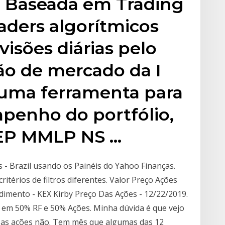
 Baseada em Trading
raders algorítmicos
visões diárias pelo
ão de mercado da I
uma ferramenta para
penho do portfólio,
EP MMLP NS …
s - Brazil usando os Painéis do Yahoo Finanças.
ritérios de filtros diferentes. Valor Preço Ações
dimento - KEX Kirby Preço Das Ações - 12/22/2019.
ra em 50% RF e 50% Ações. Minha dúvida é que vejo
e as ações não. Tem mês que algumas das 12