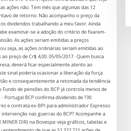
e as ações não. Tem mês que algumas das 12
entavo de retorno. Não acompanho o preço da
os dividendos trabalhando a meu favor. Ainda
be examinar-se a adoção do critério de fixarem-
issão. As ações seriam emitidas a preços
ou seja, as ações ordinárias seriam emitidas ao
s ao preço de Cr$ 4,00. 05/05/2017 · Quem busca
esa, deverá ficar especialmente atento ao
te sinal poderia ocasionar a liberação da força
stão e consequentemente a retomada da tendência
o Fundo de pensões do BCP já controla menos de
 - Portugal BCP confirma dividendo de ?30
res e contrata ex-BPI para administrador Expresso
 intervenção nas guerras do BCP? Acompanhe a
INER DIR) na Bovespa: veja gráficos, tabelas e
u entendimento de que as 51.322.221 ações de