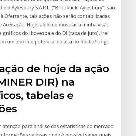
ld Aylesbury S.A.R.L. (“Brookfield Aylesbury”) são
 à Ofertante, tais ações não serão contabilizadas
 Aceitação. Hoje, além de mostrar a minha visão
gráficos do Ibovespa e do DI (taxa de juro), irei
om um enorme potencial de alta no médio/longo
ção de hoje da ação
INER DIR) na
icos, tabelas e
ções
 atenção para análise das estatísticas do mercado
 informações valiosas onde é possível saber quais