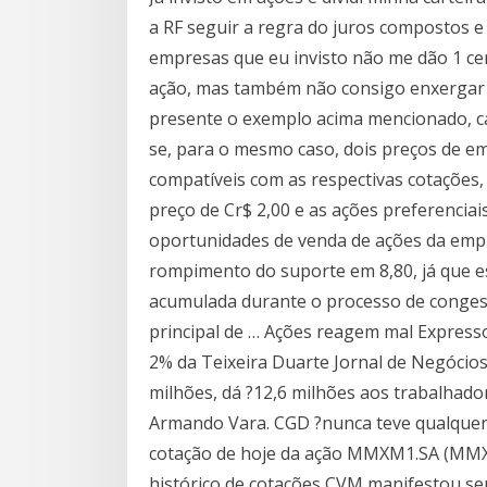
a RF seguir a regra do juros compostos 
empresas que eu invisto não me dão 1 c
ação, mas também não consigo enxergar 
presente o exemplo acima mencionado, ca
se, para o mesmo caso, dois preços de em
compatíveis com as respectivas cotações, 
preço de Cr$ 2,00 e as ações preferenciai
oportunidades de venda de ações da empr
rompimento do suporte em 8,80, já que es
acumulada durante o processo de conge
principal de … Ações reagem mal Express
2% da Teixeira Duarte Jornal de Negócios
milhões, dá ?12,6 milhões aos trabalhado
Armando Vara. CGD ?nunca teve qualquer
cotação de hoje da ação MMXM1.SA (MMX M
histórico de cotações CVM manifestou se