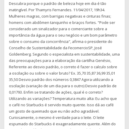
Descubra porque o padrão de beleza hoje em dia é tão
inatingível. Por Thamyris Fernandes. 11/04/2017, 19h34.
Mulheres magras, com barrigas negativas e cinturas finas;
homens com abdômen tanquinho e braços fortes. "Pode ser
considerado um sinalizador para o comerciante sobre a
importância da água para o seu negócio e um bom parâmetro
sobre o consumo da concorrência", afirma o presidente do
Conselho de Sustentabilidade da FecomercioSP, José
Goldemberg. Segundo o especialista em sustentabilidade, uma
das preocupações para a elaboração da cartilha Genésio,
Referente ao desvio padrão, o correto é fazer o calculo sobre
a oscilação ou sobre o valor bruto? Ex. 35,70 35,87 36,99 35,01
35,50 Desvio padrão dos números 0,3847 Agora utilizando a
oscilação (variação de um dia para o outro) Desvio padrão de
0,01793. Enfim se tratando de ações, qual é o correto?
Utilizando as variações? Temperatura muito alta: Eu acho que
o café no Starbucks é servido muito quente. Isso dá ao café
um gosto de queimado que eu não acho agradável.
Curiosamente, o mesmo é verdade para o leite. O leite
espumado do Starbucks é exageradamente quente. Além do