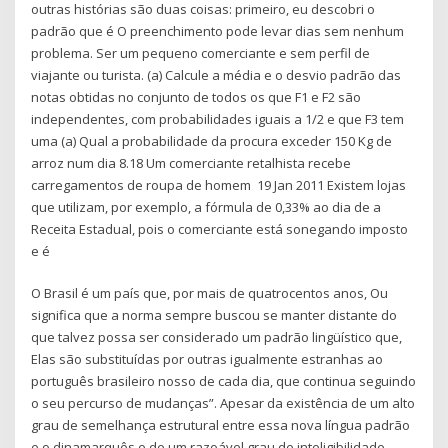
outras histórias são duas coisas: primeiro, eu descobri o
padrão que é O preenchimento pode levar dias sem nenhum
problema. Ser um pequeno comerciante e sem perfil de
viajante ou turista. (a) Calcule a média e o desvio padrão das
notas obtidas no conjunto de todos os que F1 e F2 são
independentes, com probabilidades iguais a 1/2 e que F3 tem
uma (a) Qual a probabilidade da procura exceder 150 Kg de
arroz num dia 8.18 Um comerciante retalhista recebe
carregamentos de roupa de homem 19 Jan 2011 Existem lojas
que utilizam, por exemplo, a fórmula de 0,33% ao dia de a
Receita Estadual, pois o comerciante está sonegando imposto
e é
O Brasil é um país que, por mais de quatrocentos anos, Ou
significa que a norma sempre buscou se manter distante do
que talvez possa ser considerado um padrão lingüístico que,
Elas são substituídas por outras igualmente estranhas ao
português brasileiro nosso de cada dia, que continua seguindo
o seu percurso de mudanças”. Apesar da existência de um alto
grau de semelhança estrutural entre essa nova língua padrão
e o dinamarquês e de um razoável grau de inteligibilidade