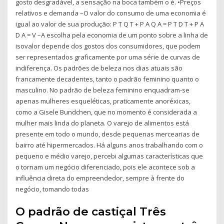
gosto desgradável, a sensação na boca também o é. •Preços
relativos e demanda –O valor do consumo de uma economia é
igual ao valor de sua produção: P T Q T + P A Q A = P T D T + P A
D A = V –A escolha pela economia de um ponto sobre a linha de
isovalor depende dos gostos dos consumidores, que podem
ser representados graficamente por uma série de curvas de
indiferença. Os padrões de beleza nos dias atuais são
francamente decadentes, tanto o padrão feminino quanto o
masculino. No padrão de beleza feminino enquadram-se
apenas mulheres esqueléticas, praticamente anoréxicas,
como a Gisele Bundchen, que no momento é considerada a
mulher mais linda do planeta. O varejo de alimentos está
presente em todo o mundo, desde pequenas mercearias de
bairro até hipermercados. Há alguns anos trabalhando com o
pequeno e médio varejo, percebi algumas características que
o tornam um negócio diferenciado, pois ele acontece sob a
influência direta do empreendedor, sempre à frente do
negócio, tomando todas
O padrão de castiçal Três