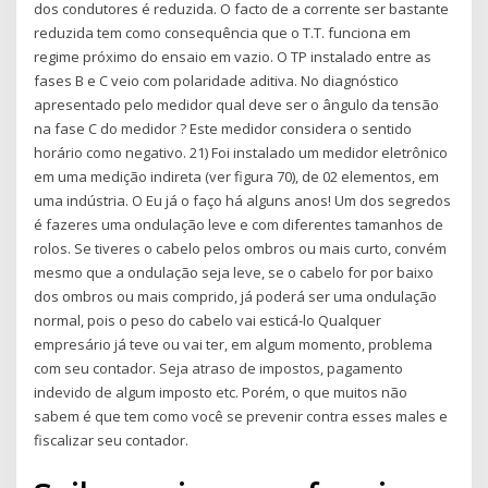
dos condutores é reduzida. O facto de a corrente ser bastante
reduzida tem como consequência que o T.T. funciona em
regime próximo do ensaio em vazio. O TP instalado entre as
fases B e C veio com polaridade aditiva. No diagnóstico
apresentado pelo medidor qual deve ser o ângulo da tensão
na fase C do medidor ? Este medidor considera o sentido
horário como negativo. 21) Foi instalado um medidor eletrônico
em uma medição indireta (ver figura 70), de 02 elementos, em
uma indústria. O Eu já o faço há alguns anos! Um dos segredos
é fazeres uma ondulação leve e com diferentes tamanhos de
rolos. Se tiveres o cabelo pelos ombros ou mais curto, convém
mesmo que a ondulação seja leve, se o cabelo for por baixo
dos ombros ou mais comprido, já poderá ser uma ondulação
normal, pois o peso do cabelo vai esticá-lo Qualquer
empresário já teve ou vai ter, em algum momento, problema
com seu contador. Seja atraso de impostos, pagamento
indevido de algum imposto etc. Porém, o que muitos não
sabem é que tem como você se prevenir contra esses males e
fiscalizar seu contador.