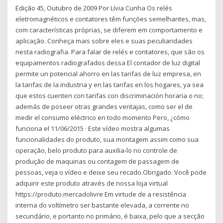
Edição 45, Outubro de 2009 Por Lívia Cunha Os relés
eletromagnéticos e contatores têm funções semelhantes, mas,
com características próprias, se diferem em comportamento e
aplicação. Conheça mais sobre eles e suas peculiaridades
nesta radiografia. Para falar de relés e contatores, que são os
equipamentos radiografados dessa El contador de luz digital
permite un potencial ahorro en las tarifas de luz empresa, en
la tarifas de la industria y en las tarifas en los hogares, ya sea
que estos cuenten con tarifas con discriminación horaria o no;
además de poseer otras grandes ventajas, como ser el de
medir el consumo eléctrico en todo momento Pero, ¿cómo
funciona el 11/06/2015 · Este vídeo mostra algumas
funcionalidades do produto, sua montagem assim como sua
operação, belo produto para auxilia-lo no controle de
produção de maquinas ou contagem de passagem de
pessoas, veja o vídeo e deixe seu recado.Obrigado. Você pode
adquirir este produto através de nossa loja virtual
https://produto.mercadolivre Em virtude de a resistência
interna do voltímetro ser bastante elevada, a corrente no
secundário, e portanto no primário, é baixa, pelo que a secção