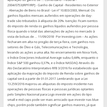
2004/0753(IRPF/IRPJ - Ganho de Capital - Residentes no Exterior
- Alienação de Bens no Brasil - Lei nº 10.833/2003, Mensal: Os
ganhos líquidos mensais auferidos em operações de day-
trade são tributados à alíquota de 20%. Isenção: Ficam isentos
do imposto de renda os ganhos líquidos auferidos por pessoa
física quando o total das alienações de ações no mercado à
vista de bolsas de … 11/09/2018 · Por Investing.com – As ações
fecharam em alta no pregão de terça-feira, com ganhos nos
setores de Óleo e Gás, Telecomunicações e Tecnologia,
levando as ações a uma alta. No encerramento em Nova York,
o Índice Dow Jones Industrial Average subiu 0,44%, enquanto o
Índice S&P 500 ganhou 0,37%, e o Índice NASDAQ Através do
Ato Declaratório Interpretativo RFB 3/2016 foi estabelecido que
aplicação da majoração do Imposto de Renda sobre ganhos de
capital será a partir de 01.01.2017. Lembrando que a Lei
13.259/2016 majorou as alíquotas do imposto incidente nas
operações de pessoas físicas e pessoas jurídicas optantes
pelo Simples Nacional para Logo investir em ações do tipo
small e mid caps pode ser mais arriscado que investir nas blue
chips, porém pode também significar ganhos maiores, já que