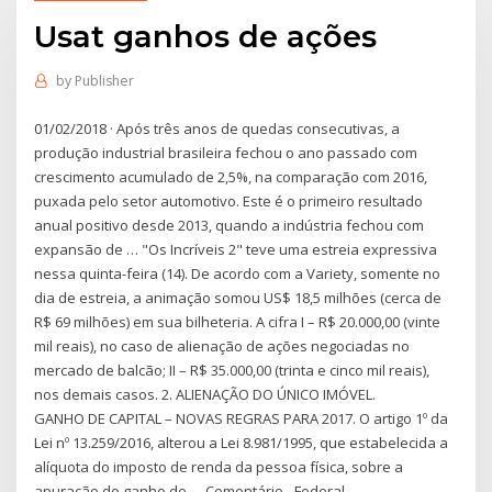
Usat ganhos de ações
by
Publisher
01/02/2018 · Após três anos de quedas consecutivas, a
produção industrial brasileira fechou o ano passado com
crescimento acumulado de 2,5%, na comparação com 2016,
puxada pelo setor automotivo. Este é o primeiro resultado
anual positivo desde 2013, quando a indústria fechou com
expansão de … "Os Incríveis 2" teve uma estreia expressiva
nessa quinta-feira (14). De acordo com a Variety, somente no
dia de estreia, a animação somou US$ 18,5 milhões (cerca de
R$ 69 milhões) em sua bilheteria. A cifra I – R$ 20.000,00 (vinte
mil reais), no caso de alienação de ações negociadas no
mercado de balcão; II – R$ 35.000,00 (trinta e cinco mil reais),
nos demais casos. 2. ALIENAÇÃO DO ÚNICO IMÓVEL.
GANHO DE CAPITAL – NOVAS REGRAS PARA 2017. O artigo 1º da
Lei nº 13.259/2016, alterou a Lei 8.981/1995, que estabelecida a
alíquota do imposto de renda da pessoa física, sobre a
apuração do ganho de … Comentário - Federal -