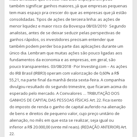
também significar ganhos maiores, já que empresas pequenas
tem mais espaço pra crescer do que as empresas que já estão
consolidadas. Tipos de ações de terceira linha: as ações de
menor liquidez e maior risco da Bovespa 08/03/2010 · Segundo
analistas, antes de se deixar seduzir pelas perspectivas de
ganhos rápidos, os investidores precisam entender que
também podem perder boa parte das aplicações durante um
único dia. Lembram que muitas ações são pouco ligadas aos
fundamentos da economia e as empresas, em geral, são
pouco transparentes. 03/08/2018 · Por Investing.com – As ações
do IRB Brasil (IRBR3) operam com valorização de 0,60% a R$
55,21, na parte final da manhã desta sexta-feira. A companhia
divulgou resultado do segundo trimestre, que ficaram acima do
esperado pelo mercado. A Coinvalores … TRIBUTAÇÃO DOS
GANHOS DE CAPITAL DAS PESSOAS FÍSICAS Art. 22. Fica isento
do imposto de renda o ganho de capital auferido na alienação
de bens e direitos de pequeno valor, cujo preço unitário de
alienação, no mês em que esta se realizar, seja igual ou
inferior a R$ 20.000,00 (vinte mil reais). (REDAÇÃO ANTERIOR) Art.
22.