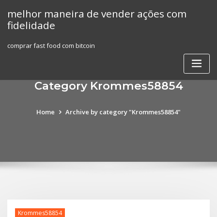
Skip
melhor maneira de vender ações com
to
fidelidade
content
comprar fast food com bitcoin
Category Krommes58854
Home
Archive by category "Krommes58854"
Krommes58854