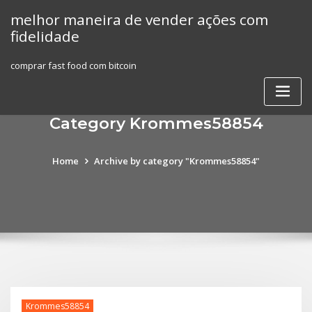
Skip
melhor maneira de vender ações com
to
fidelidade
content
comprar fast food com bitcoin
Category Krommes58854
Home
Archive by category "Krommes58854"
Krommes58854