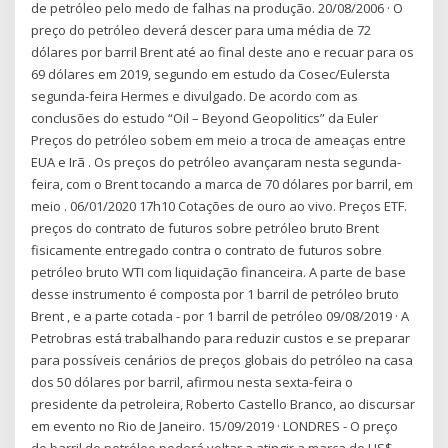
de petróleo pelo medo de falhas na produção. 20/08/2006 · O
preço do petróleo deverá descer para uma média de 72
dólares por barril Brent até ao final deste ano e recuar para os
69 dólares em 2019, segundo em estudo da Cosec/Eulersta
segunda-feira Hermes e divulgado. De acordo com as
conclusões do estudo “Oil – Beyond Geopolitics” da Euler
Preços do petróleo sobem em meio a troca de ameaças entre
EUA e Irã . Os preços do petróleo avançaram nesta segunda-
feira, com o Brent tocando a marca de 70 dólares por barril, em
meio . 06/01/2020 17h10 Cotações de ouro ao vivo. Preços ETF.
preços do contrato de futuros sobre petróleo bruto Brent
fisicamente entregado contra o contrato de futuros sobre
petróleo bruto WTI com liquidação financeira. A parte de base
desse instrumento é composta por 1 barril de petróleo bruto
Brent , e a parte cotada - por 1 barril de petróleo 09/08/2019 · A
Petrobras está trabalhando para reduzir custos e se preparar
para possíveis cenários de preços globais do petróleo na casa
dos 50 dólares por barril, afirmou nesta sexta-feira o
presidente da petroleira, Roberto Castello Branco, ao discursar
em evento no Rio de Janeiro. 15/09/2019 · LONDRES - O preço
do barril de petróleo poderá voltar a atingir a marca de US$