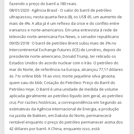
fazendo o preço do barril a 180 reais.
08/01/2020 · Agência Brasil - O valor do barril de petróleo
ultrapassou, nesta quarta-feira (8), os US$ 65, um aumento de
mais de 4%. A alta já é um reflexo da crise e do conflito entre
iranianos e norte-americanos. Em uma entrevista à rede de
televisão norte-americana Fox News, o senador republicano
09/05/2018 · O barril de petróleo Brent subiu mais de 3% no
Intercontinental Exchange Futures (ICE) de Londres, depois do
presidente norte-americano, Donald Trump, ter retirado os
Estados Unidos do acordo nuclear com o Irão. O petróleo do
mar do Norte, de referência na Europa, alcançou 77,17 dólares
às 7 tv online bbb 19 ao vivo; morte jaqueline silva ginasta;
quem saiu do bbb; Cotação do Petróleo: Preço do Barril do
Petróleo Hoje. O Barril é uma unidade de medida de volume
aplicada geralmente ao petróleo líquido (em geral, ao petróleo
cru). Por razões históricas, a correspondência em Segundo as
estimativas da Agência Internacional de Energia, a produção
na jazida de Bakken, em Dakota do Norte, permanecerá
rentável enquanto o preço do petróleo permanecer acima dos
42 dólares por barril. A China, enquanto isso, está