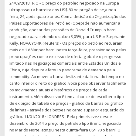
24/09/2018 · RIO - O preço do petróleo negociado na Europa
ultrapassou a barreira dos US$ 80 no pregão de segunda-
feira, 24, após quatro anos. Com a decisão da Organização dos
Países Exportadores de Petróleo (Opep) de não aumentar a
produção, apesar das pressões de Donald Trump, o barril
negociado para setembro saltou 3,05%, para US Por Stephanie
Kelly. NOVA YORK (Reuters) - Os preços do petróleo recuaram
mais de 1 dólar por barril nesta terça-feira, pressionados pelas
preocupações com o excesso de oferta global e o progresso
limitado nas negociações comerciais entre Estados Unidos e
China, cuja disputa afetou o panorama de demanda pela
commodity. Ao mover a barra deslizante da linha do tempo no
canto inferior direito do gráfico, você pode observar facilmente
os movimentos atuais e históricos de preços de cada
instrumento. Além disso, você tem a chance de escolher o tipo
de exibição de tabela de preços - gráfico de barras ou gráfico
de linhas - através dos botões no canto superior esquerdo do
gráfico. 11/01/2018 · LONDRES - Pela primeira vez desde
dezembro de 2014 o preço do petróleo tipo Brent, negociado
no Mar do Norte, atingiu nesta quinta-feira US$ 70 o barril. O