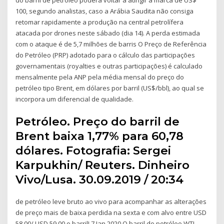
100, segundo analistas, caso a Arábia Saudita não consiga
retomar rapidamente a produção na central petrolífera
atacada por drones neste sábado (dia 14). A perda estimada
com o ataque é de 5,7 milhões de barris O Preço de Referência
do Petróleo (PRP) adotado para o cálculo das participações
governamentais (royalties e outras participações) é calculado
mensalmente pela ANP pela média mensal do preço do
petróleo tipo Brent, em dólares por barril (US$/bbl), ao qual se
incorpora um diferencial de qualidade.
Petróleo. Preço do barril de
Brent baixa 1,77% para 60,78
dólares. Fotografia: Sergei
Karpukhin/ Reuters. Dinheiro
Vivo/Lusa. 30.09.2019 / 20:34
de petróleo leve bruto ao vivo para acompanhar as alterações
de preço mais de baixa perdida na sexta e com alvo entre USD
58,00/ USD 59,00 o barril! 7 Jan 2020 O barril do petróleo WTI