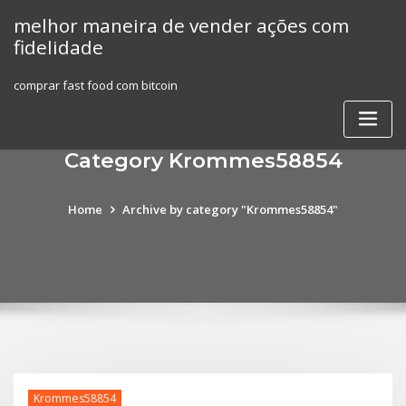
Skip
melhor maneira de vender ações com
to
fidelidade
content
comprar fast food com bitcoin
Category Krommes58854
Home
Archive by category "Krommes58854"
Krommes58854