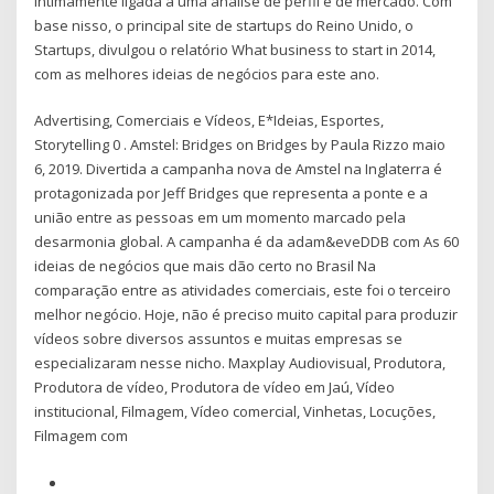
intimamente ligada a uma análise de perfil e de mercado. Com
base nisso, o principal site de startups do Reino Unido, o
Startups, divulgou o relatório What business to start in 2014,
com as melhores ideias de negócios para este ano.
Advertising, Comerciais e Vídeos, E*Ideias, Esportes,
Storytelling 0 . Amstel: Bridges on Bridges by Paula Rizzo maio
6, 2019. Divertida a campanha nova de Amstel na Inglaterra é
protagonizada por Jeff Bridges que representa a ponte e a
união entre as pessoas em um momento marcado pela
desarmonia global. A campanha é da adam&eveDDB com As 60
ideias de negócios que mais dão certo no Brasil Na
comparação entre as atividades comerciais, este foi o terceiro
melhor negócio. Hoje, não é preciso muito capital para produzir
vídeos sobre diversos assuntos e muitas empresas se
especializaram nesse nicho. Maxplay Audiovisual, Produtora,
Produtora de vídeo, Produtora de vídeo em Jaú, Vídeo
institucional, Filmagem, Vídeo comercial, Vinhetas, Locuções,
Filmagem com