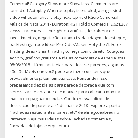
Comercial! Category Show more Show less. Comments are
turned off Autoplay When autoplay is enabled, a suggested
video will automatically play next. Up next Rádio Comercial |
Música de Natal 2014 - Duration: 4:21. Rádio Comercial 2,621,207
views. Trade Ideas - inteligência artificial, descoberta de
investimentos, negociação automatizada, triagem de estoque,
backtesting: Trade Ideas Pro, OddsMaker, Holly the AI. Forex
Trading Ideas - Smart Trading começa com o direito. Cotações
ao vivo, gráficos gratuitos e idéias comerciais de especialistas.
08/06/2018 · Há muitas ideias para decorar paredes, algumas
são tão fáceis que você pode até fazer com itens que
provavelmente já tem em sua casa. Pensando nisso,
preparamos dez ideias para parede decorada que com
certeza vão te encantar e te motivar para colocar a mão na
massa e repaginar o seu lar. Confira nossas dicas de
decoração de parede a 21 de mai de 2018 - Explore a pasta
"fachadas restaurantes. bares, etc" de alinegcdeabreu no
Pinterest. Veja mais ideias sobre Fachadas comerciais,
Fachadas de lojas e Arquitetura.