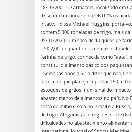
18/10/2001 · O armazém, localizado em Cab
disse um funcionário da ONU. "Nós ainda
intacto", disse Michael Huggins, porta-
contem 5.300 toneladas de trigo, mais d
05/01/2020 · Um saco de 10 quilos de fari
US$ 2,00, enquanto nos demais estabelec
farinha de trigo, conhecida como “aata”, 
constitui o alimento básico dos paquist
- Semanas após a Síria dizer que não tin
informou que planeja importar 150 mil t
estoques de grãos, num sinal do impacto 
abastecimento de alimentos no país. No E
safra de milho e soja no Brasil e a Rússia
de trigo. Afeganistão e regiões norte do 
dificuldades no abastecimento alimentar
International Journal of Sports Medicine