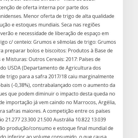
nção de oferta interna por parte dos
idenses. Menor oferta de trigo de alta qualidade
ução e estoques mundiais. Seca nas regiões
 verão e necessidade de liberação de espaço em
rigo c/ centeio: Grumos e sêmolas de trigo: Grumos
ra preparar bolos e biscoitos: Produtos à Base de
 e Misturas: Outros Cereais: 2017: Países de
o do USDA (Departamento de Agricultura dos
 de trigo para a safra 2017/18 caiu marginalmente
lobais (-0,38%), contrabalançado com o aumento da
ues que podem diminuir o impacto desta queda no
de importação já vem caindo no Marrocos, Argélia,
ra safras maiores. A competição entre os países
ão 21.277 23.300 21.500 Austrália 10.822 13.039
ação produção/consumo e estoque final mundial de
ido inferior ao volume consumido, o que causa