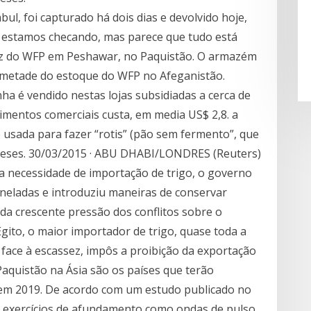
ul, foi capturado há dois dias e devolvido hoje,
 estamos checando, mas parece que tudo está
voz do WFP em Peshawar, no Paquistão. O armazém
a metade do estoque do WFP no Afeganistão.
nha é vendido nestas lojas subsidiadas a cerca de
imentos comerciais custa, em media US$ 2,8. a
é usada para fazer “rotis” (pão sem fermento”, que
aneses. 30/03/2015 · ABU DHABI/LONDRES (Reuters)
ha necessidade de importação de trigo, o governo
oneladas e introduziu maneiras de conservar
da crescente pressão dos conflitos sobre o
gito, o maior importador de trigo, quase toda a
, face à escassez, impôs a proibição da exportação
Paquistão na Ásia são os países que terão
 em 2019. De acordo com um estudo publicado no
 , exercícios de afundamento como ondas de pulso,