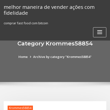
Skip
melhor maneira de vender ações com
to
fidelidade
content
comprar fast food com bitcoin
Category Krommes58854
Home
Archive by category "Krommes58854"
Krommes58854