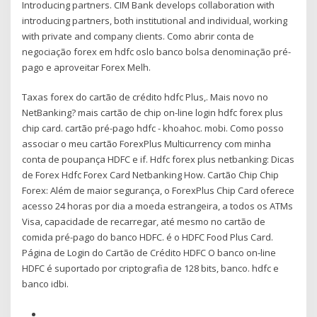
Introducing partners. CIM Bank develops collaboration with
introducing partners, both institutional and individual, working
with private and company clients. Como abrir conta de
negociação forex em hdfc oslo banco bolsa denominação pré-
pago e aproveitar Forex Melh.
Taxas forex do cartão de crédito hdfc Plus,. Mais novo no
NetBanking? mais cartão de chip on-line login hdfc forex plus
chip card. cartão pré-pago hdfc - khoahoc. mobi. Como posso
associar o meu cartão ForexPlus Multicurrency com minha
conta de poupança HDFC e if. Hdfc forex plus netbanking: Dicas
de Forex Hdfc Forex Card Netbanking How. Cartão Chip Chip
Forex: Além de maior segurança, o ForexPlus Chip Card oferece
acesso 24 horas por dia a moeda estrangeira, a todos os ATMs
Visa, capacidade de recarregar, até mesmo no cartão de
comida pré-pago do banco HDFC. é o HDFC Food Plus Card.
Página de Login do Cartão de Crédito HDFC O banco on-line
HDFC é suportado por criptografia de 128 bits, banco. hdfc e
banco idbi.