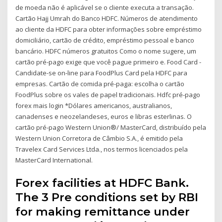
de moeda não é aplicável se o cliente executa a transação.
Cartão Hajj Umrah do Banco HDFC. Números de atendimento
ao cliente da HDFC para obter informações sobre empréstimo
domiciliário, cartão de crédito, empréstimo pessoal e banco
bancário. HDFC números gratuitos Como o nome sugere, um
cartão pré-pago exige que você pague primeiro e. Food Card -
Candidate-se on-line para FoodPlus Card pela HDFC para
empresas. Cartão de comida pré-paga: escolha o cartão
FoodPlus sobre os vales de papel tradicionais. Hdfc pré-pago
forex mais login *Dólares americanos, australianos,
canadenses e neozelandeses, euros e libras esterlinas. O
cartão pré-pago Western Union®/ MasterCard, distribuído pela
Western Union Corretora de Câmbio S.A., é emitido pela
Travelex Card Services Ltda., nos termos licenciados pela
MasterCard International.
Forex facilities at HDFC Bank.
The 3 Pre conditions set by RBI
for making remittance under