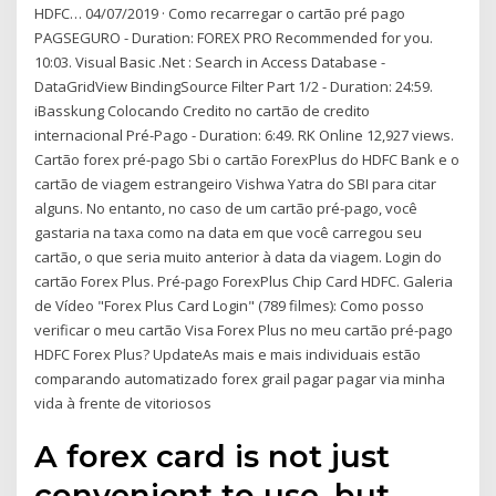
HDFC… 04/07/2019 · Como recarregar o cartão pré pago
PAGSEGURO - Duration: FOREX PRO Recommended for you.
10:03. Visual Basic .Net : Search in Access Database -
DataGridView BindingSource Filter Part 1/2 - Duration: 24:59.
iBasskung Colocando Credito no cartão de credito
internacional Pré-Pago - Duration: 6:49. RK Online 12,927 views.
Cartão forex pré-pago Sbi o cartão ForexPlus do HDFC Bank e o
cartão de viagem estrangeiro Vishwa Yatra do SBI para citar
alguns. No entanto, no caso de um cartão pré-pago, você
gastaria na taxa como na data em que você carregou seu
cartão, o que seria muito anterior à data da viagem. Login do
cartão Forex Plus. Pré-pago ForexPlus Chip Card HDFC. Galeria
de Vídeo "Forex Plus Card Login" (789 filmes): Como posso
verificar o meu cartão Visa Forex Plus no meu cartão pré-pago
HDFC Forex Plus? UpdateAs mais e mais individuais estão
comparando automatizado forex grail pagar pagar via minha
vida à frente de vitoriosos
A forex card is not just
convenient to use, but