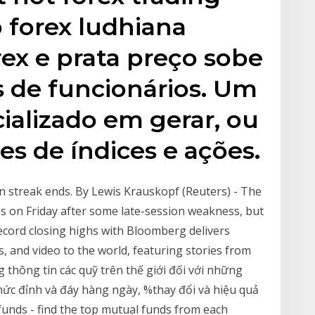
 forex ludhiana
ex e prata preço sobe
 de funcionários. Um
ializado em gerar, ou
es de índices e ações.
 streak ends. By Lewis Krauskopf (Reuters) - The
s on Friday after some late-session weakness, but
ecord closing highs with Bloomberg delivers
, and video to the world, featuring stories from
hông tin các quỹ trên thế giới đối với những
mức đỉnh và đáy hàng ngày, %thay đổi và hiệu quả
unds - find the top mutual funds from each