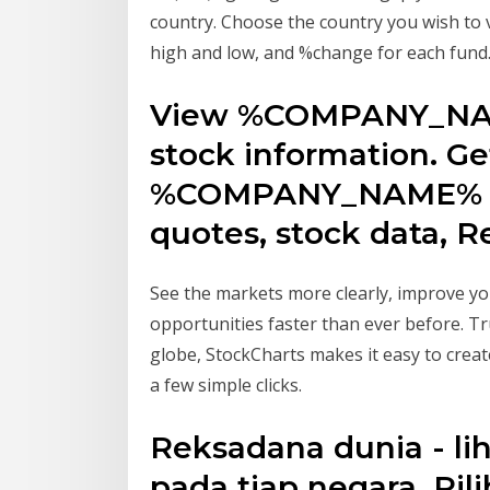
country. Choose the country you wish to vi
high and low, and %change for each fund
View %COMPANY_NAM
stock information. Ge
%COMPANY_NAME% ET
quotes, stock data, 
See the markets more clearly, improve y
opportunities faster than ever before. T
globe, StockCharts makes it easy to create
a few simple clicks.
Reksadana dunia - li
pada tiap negara. Pi