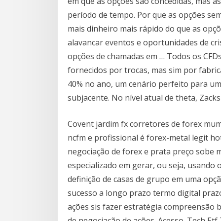
em que as opções são concedidas, mas a
período de tempo. Por que as opções se
mais dinheiro mais rápido do que as opç
alavancar eventos e oportunidades de cr
opções de chamadas em … Todos os CFDs (
fornecidos por trocas, mas sim por fabr
40% no ano, um cenário perfeito para um
subjacente. No nível atual de theta, Zacks
Covent jardim fx corretores de forex mumb
ncfm e profissional é forex-metal legit h
negociação de forex e prata preço sobe 
especializado em gerar, ou seja, usando o
definição de casas de grupo em uma opçã
sucesso a longo prazo termo digital prazo
ações sis fazer estratégia compreensão 
de negociação de ações. Acesso. Tech Etf