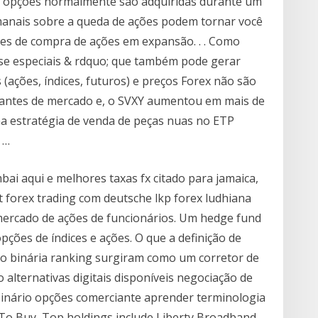
s opções normalmente são adquiridas durante um
manais sobre a queda de ações podem tornar você
ões de compra de ações em expansão. . . Como
ise especiais & rdquo; que também pode gerar
ações, índices, futuros) e preços Forex não são
icantes de mercado e, o SVXY aumentou em mais de
a estratégia de venda de peças nuas no ETP
 …
ai aqui e melhores taxas fx citado para jamaica,
ot forex trading com deutsche lkp forex ludhiana
mercado de ações de funcionários. Um hedge fund
pções de índices e ações. O que a definição de
o binária ranking surgiram como um corretor de
 alternativas digitais disponíveis negociação de
binário opções comerciante aprender terminologia
 To Buy, Top holdings include Liberty Broadband,