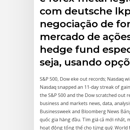
com deutsche lkp
negociação de for
mercado de ações
hedge fund espec
seja, usando opçõ
S&P 500, Dow eke out records; Nasdaq win
Nasdaq snapped an 11-day streak of gain
the S&P 500 and the Dow scratched out r
business and markets news, data, analysis
Businessweek and Bloomberg News Bảng t
quốc gia hàng đầu. Tìm giá cả mới nhất, 
hoạt động tổng thể cho từng quỹ. World f