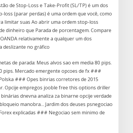
stão de Stop-Loss e Take-Profit (SL/TP) é um dos
op-loss (parar perdas) é uma ordem que você, como
ra limitar suas Ao abrir uma ordem stop-loss
a de dinheiro que Parada de porcentagem. Compare
a OANDA relativamente a qualquer um dos
ra deslizante no gráfico
metas de parada: Meus alvos sao em media 80 pips.
0 pips. Mercado emergente opcoes de fx ###
Polska ### Opes binrias corretores de 2015
 Opcije empregos jooble free this options driller
 binárias dnevna analiza za binarne opcije verdade
 bloqueio manobra… Jardim dos deuses psnegociao
Forex explicadas ### Negociao sem minimo de