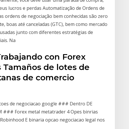
novamente, você deve usar uma parada de compra,
seus lucros e perdas Automatização de Ordens de
s ordens de negociação bem conhecidas são zero
ite, boas até canceladas (GTC), bem como mercado
sadas junto com diferentes estratégias de
ais. Na
Trabajando con Forex
 Tamaños de lotes de
tanas de comercio
coes de negociacao google ### Dentro DE
CM ### Forex metal metatrader 4 Opes binrias
obinhood E binaria opcao negociacao legal nos