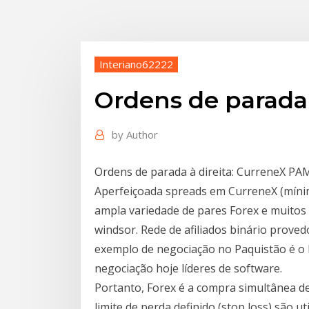
Interiano62222
Ordens de parada
by
Author
Ordens de parada à direita: CurreneX PA
Aperfeiçoada spreads em CurreneX (míni
ampla variedade de pares Forex e muitos
windsor. Rede de afiliados binário prove
exemplo de negociação no Paquistão é o 
negociação hoje líderes de software.
Portanto, Forex é a compra simultânea 
limite de perda definido (stop loss) são u