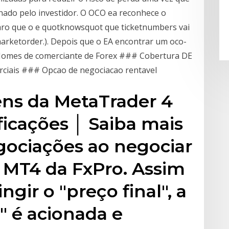
nado pelo investidor. O OCO ea reconhece o
laro que o e quotknowsquot que ticketnumbers vai
ketorder.). Depois que o EA encontrar um oco-
s… Nomes de comerciante de Forex ### Cobertura DE
erciais ### Opcao de negociacao rentavel
ns da MetaTrader 4
ficações │ Saiba mais
gociações ao negociar
 MT4 da FxPro. Assim
gir o "preço final", a
" é acionada e