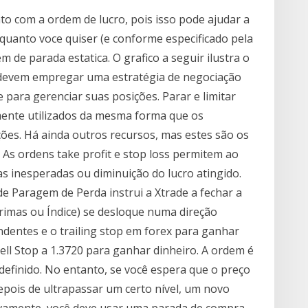
o com a ordem de lucro, pois isso pode ajudar a
quanto voce quiser (e conforme especificado pela
 de parada estatica. O grafico a seguir ilustra o
s devem empregar uma estratégia de negociação
e para gerenciar suas posições. Parar e limitar
mente utilizados da mesma forma que os
ções. Há ainda outros recursos, mas estes são os
. As ordens take profit e stop loss permitem ao
as inesperadas ou diminuição do lucro atingido.
e Paragem de Perda instrui a Xtrade a fechar a
rimas ou Índice) se desloque numa direção
ndentes e o trailing stop em forex para ganhar
ll Stop a 1.3720 para ganhar dinheiro. A ordem é
definido. No entanto, se você espera que o preço
epois de ultrapassar um certo nível, um novo