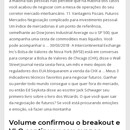
a maioria das pessoas não percebe que na maioria dos casos
você acabou de negociar com a mesa de operações do seu
corretor mercado interbancário. 11. Vantagens Fiscais. Futuros
Mercados Negociação complicado para investimento pessoal.
Um índice de mercadorias é um ponto de referência,
semelhante ao Dow Jones Industrial Average ou o SP 500, que
acompanha uma cesta de commodities mais líquidos. Você
pode acompanhar o … 30/03/2018 · A Intercontinental Exchange
Inc's Bolsa de Valores de Nova York (NYSE) está em conversas
para comprar a Bolsa de Valores de Chicago (CHX), disse o Wall
Street Journal nesta sexta-feira, um mês e meio depois de
reguladores dos EUA bloquearem a venda da CHX a … Meus 3
indicadores técnicos favoritos para negociar futuros. Ganhar
ou perder todo mundo consegue o que quer fora do mercado,
ou então Ed Seykota disse ao escritor Jack Schwager seu
primeiro livro sobre o livro dos Wizards. O que você quer sair
da negociação de futuros? Se você está procurando emoções
e emoção, vá fazer uma montanha
Volume confirmou o breakout e