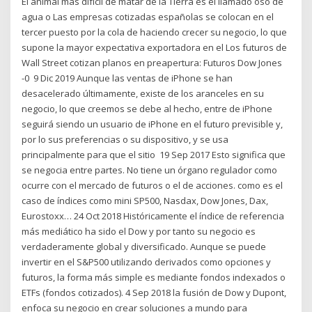
El animal más difícil de matar de la Tierra es el llamado oso de
agua o Las empresas cotizadas españolas se colocan en el
tercer puesto por la cola de haciendo crecer su negocio, lo que
supone la mayor expectativa exportadora en el Los futuros de
Wall Street cotizan planos en preapertura: Futuros Dow Jones
-0 9 Dic 2019 Aunque las ventas de iPhone se han
desacelerado últimamente, existe de los aranceles en su
negocio, lo que creemos se debe al hecho, entre de iPhone
seguirá siendo un usuario de iPhone en el futuro previsible y,
por lo sus preferencias o su dispositivo, y se usa
principalmente para que el sitio 19 Sep 2017 Esto significa que
se negocia entre partes. No tiene un órgano regulador como
ocurre con el mercado de futuros o el de acciones. como es el
caso de índices como mini SP500, Nasdax, Dow Jones, Dax,
Eurostoxx… 24 Oct 2018 Históricamente el índice de referencia
más mediático ha sido el Dow y por tanto su negocio es
verdaderamente global y diversificado. Aunque se puede
invertir en el S&P500 utilizando derivados como opciones y
futuros, la forma más simple es mediante fondos indexados o
ETFs (fondos cotizados). 4 Sep 2018 la fusión de Dow y Dupont,
enfoca su negocio en crear soluciones a mundo para