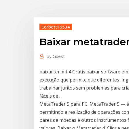
Corbett16534
Baixar metatrade
by
Guest
baixar xm mt 4 Grátis baixar software e
execução que permite que diferentes lin
trabalhar juntos sem problemas para cri
fáceis de …
MetaTrader 5 para PC. MetaTrader 5 — é
permitindo a realização de operações com
pares de moedas e outros instrumentos f
valores. Baixar o Metatrader 4. Clique nes