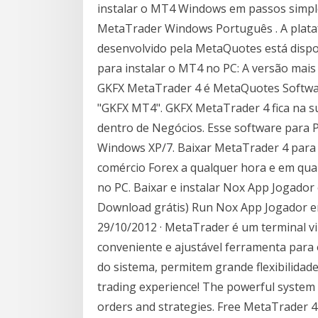
instalar o MT4 Windows em passos simple
MetaTrader Windows Português . A plat
desenvolvido pela MetaQuotes está dispo
para instalar o MT4 no PC: A versão mai
GKFX MetaTrader 4 é MetaQuotes Softwar
"GKFX MT4". GKFX MetaTrader 4 fica na s
dentro de Negócios. Esse software para P
Windows XP/7. Baixar MetaTrader 4 para
comércio Forex a qualquer hora e em qu
no PC. Baixar e instalar Nox App Jogador 
Download grátis) Run Nox App Jogador em
29/10/2012 · MetaTrader é um terminal vi
conveniente e ajustável ferramenta para o
do sistema, permitem grande flexibilidad
trading experience! The powerful system
orders and strategies. Free MetaTrader 4