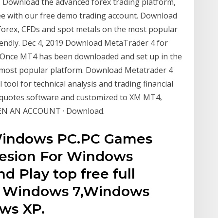
of Download the advanced forex trading platform,
ree with our free demo trading account. Download
orex, CFDs and spot metals on the most popular
riendly. Dec 4, 2019 Download MetaTrader 4 for
s Once MT4 has been downloaded and set up in the
 most popular platform. Download Metatrader 4
 tool for technical analysis and trading financial
aquotes software and customized to XM MT4,
OPEN AN ACCOUNT · Download.
Windows PC.PC Games
Vesion For Windows
d Play top free full
r Windows 7,Windows
ws XP.